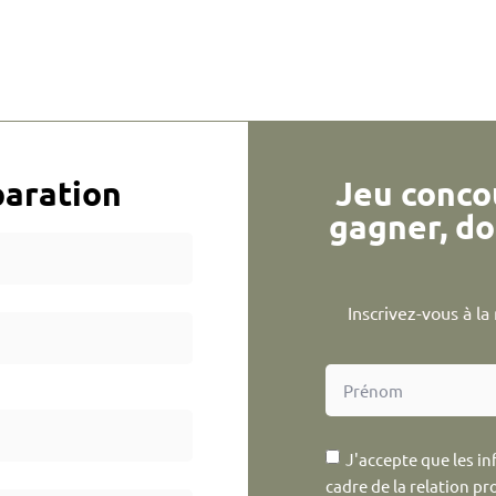
aration
Jeu conco
gagner, do
Inscrivez-vous à l
J'accepte que les in
cadre de la relation pr