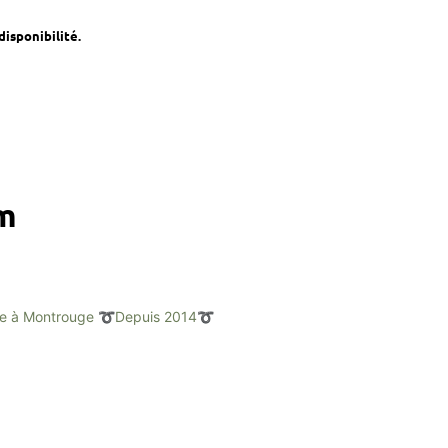
disponibilité.
am
e à Montrouge
➰Depuis 2014➰