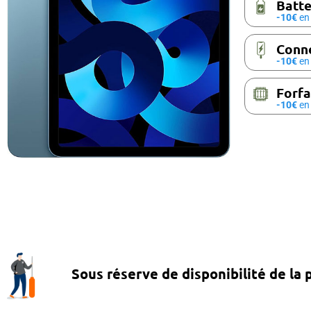
Batte
-10€
en 
Conne
-10€
en 
Forfa
-10€
en 
Sous réserve de disponibilité de la 