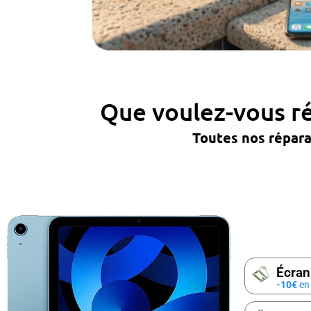
Que voulez-vous ré
Toutes nos répar
Écran
-10€
en 