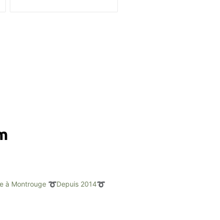
am
e à Montrouge
➰Depuis 2014➰