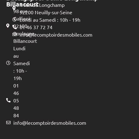
Billancourt
4 rue de Longchamp
98 rue
92200 Neuilly-sur-Seine
Gallieni
Lundi au Samedi : 10h - 19h
92100
01 46 37 72 74
Boulogne-
info@lecomptoirdesmobiles.com
Billancourt
Lundi
au
Samedi
: 10h -
19h
01
46
05
48
84
info@lecomptoirdesmobiles.com