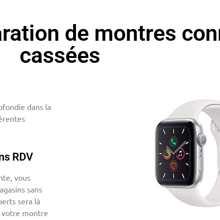
aration de montres co
cassées
fondie dans la
érentes
ans RDV
nte, vous
agasins sans
erts sera là
t votre montre