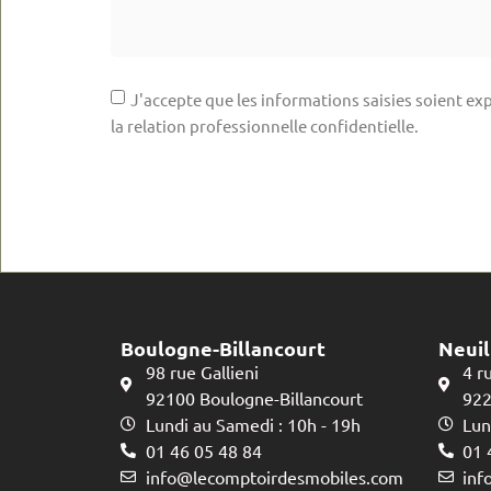
J'accepte que les informations saisies soient exp
la relation professionnelle confidentielle.
Boulogne-Billancourt
Neuil
98 rue Gallieni
4 r
92100 Boulogne-Billancourt
922
Lundi au Samedi : 10h - 19h
Lun
01 46 05 48 84
01 
info@lecomptoirdesmobiles.com
inf