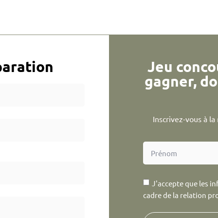
aration
Jeu conco
gagner, do
Inscrivez-vous à l
J'accepte que les in
cadre de la relation pr