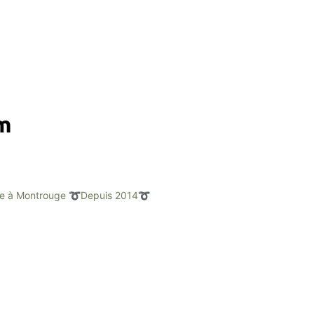
am
e à Montrouge
➰Depuis 2014➰