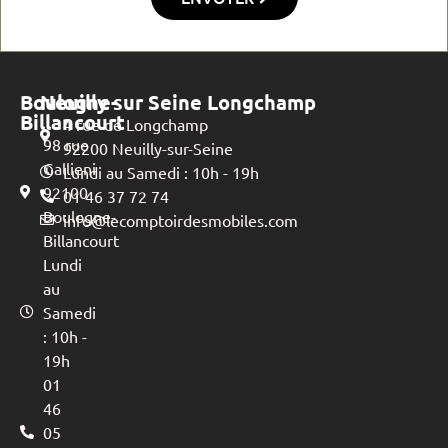
Boulogne-
Neuilly sur Seine Longchamp
Billancourt
4 rue de Longchamp
98 rue
92200 Neuilly-sur-Seine
Gallieni
Lundi au Samedi : 10h - 19h
92100
01 46 37 72 74
Boulogne-
info@lecomptoirdesmobiles.com
Billancourt
Lundi
au
Samedi
: 10h -
19h
01
46
05