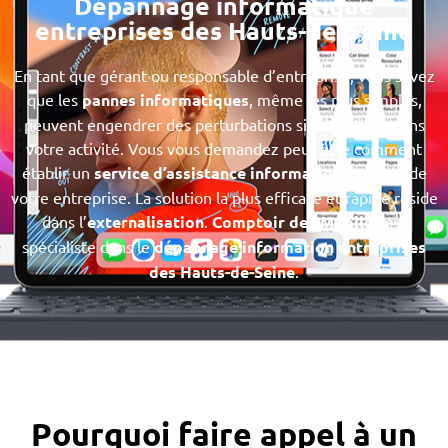
Dépannage informatique
entreprises des Hauts-de-Seine
En tant que gérant ou responsable d’entreprise, vous savez
que les
pannes informatiques
, même les plus simples,
peuvent engendrer des perturbations significatives dans
votre activité. Vous vous demandez peut-être comment
établir un
service d’assistance informatique
au sein de
votre entreprise. La solution la plus efficace et rapide réside
dans l’
externalisation
.
Comptoir des Mobiles
est
spécialiste dans le
dépannage information entreprises
des Hauts-de-Seine
.
Pourquoi faire appel à un