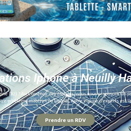
ations Iphone à Neuilly H
ne (92) ? Au Comptoir des Mobiles, nous vous proposons un ser
re problème matériel ou logiciel, notre équipe d’experts est là
Prendre un RDV