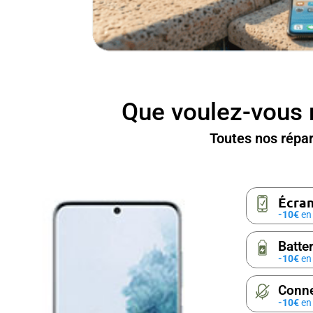
Que voulez-vous 
Toutes nos répa
Écran
-10€
en 
Batter
-10€
en 
Conne
-10€
en 