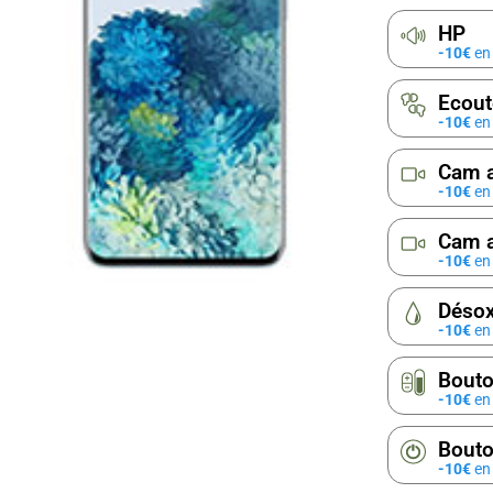
HP
-10€
en 
Ecout
-10€
en 
Cam 
-10€
en 
Cam a
-10€
en 
Désox
-10€
en 
Bout
-10€
en 
Bouto
-10€
en 