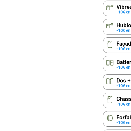
Vibre
-10€
en 
Hublo
-10€
en 
Façad
-10€
en 
Batte
-10€
en 
Dos +
-10€
en 
Chass
-10€
en 
Forfa
-10€
en 