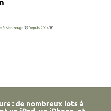
am
e à Montrouge
➰Depuis 2014➰
urs : de nombreux lots à
nt un iPad, un iPhone, et