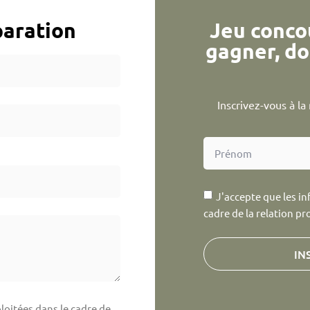
aration
Jeu conco
gagner, do
Inscrivez-vous à l
J'accepte que les in
cadre de la relation pr
IN
loitées dans le cadre de