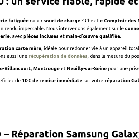
 : un service fiable, rapide e
rie fatiguée
ou un
souci de charge
? Chez
Le Comptoir des 
un rendu impeccable. Nous intervenons également sur le
conne
erie
, avec
pièces incluses
et
main-d’œuvre qualifiée
.
ration carte mère
, idéale pour redonner vie à un appareil tot
ons aussi une
récupération de données
, dans la mesure du pos
e-Billancourt
,
Montrouge
et
Neuilly-sur-Seine
pour une prise
éficiez de
10 € de remise immédiate
sur votre
réparation Ga
 – Réparation Samsung Galax