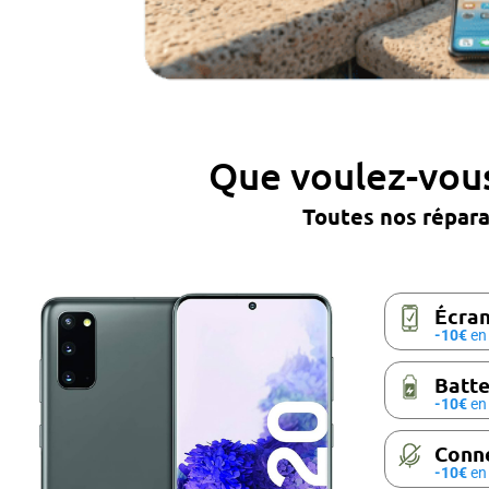
Que voulez-vous
Toutes nos répar
Écran
-10€
en 
Batte
-10€
en 
Conne
-10€
en 