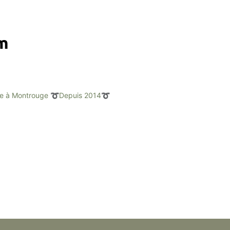
am
e à Montrouge
➰Depuis 2014➰