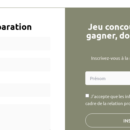
aration
Jeu conco
gagner, do
Inscrivez-vous à l
J'accepte que les in
cadre de la relation pr
IN