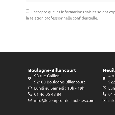
J'accepte que les informations saisies soient exp
la relation professionnelle confidentielle.
Boulogne-Billancourt
Neuil
98 rue Gallieni
4 r
92100 Boulogne-Billancourt
922
Lundi au Samedi : 10h - 19h
Lun
01 46 05 48 84
01 
info@lecomptoirdesmobiles.com
inf