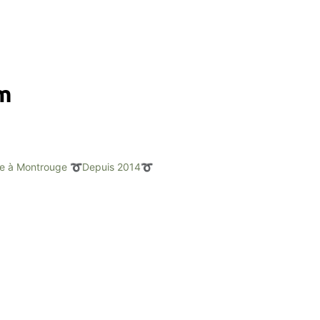
am
e à Montrouge
➰Depuis 2014➰