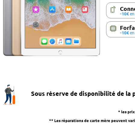
Conne
-10€
en 
Forfa
-10€
en 
Sous réserve de disponibilité de la 
* les pri
** Les réparations de carte mère peuvent varie