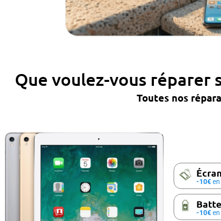
Que voulez-vous réparer 
Toutes nos répar
Écran
-10€
en 
Batte
-10€
en 