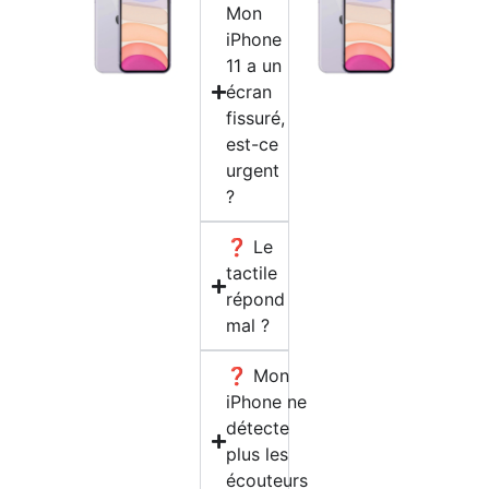
Mon
iPhone
11 a un
écran
fissuré,
est-ce
urgent
?
❓ Le
tactile
répond
mal ?
❓ Mon
iPhone ne
détecte
plus les
écouteurs