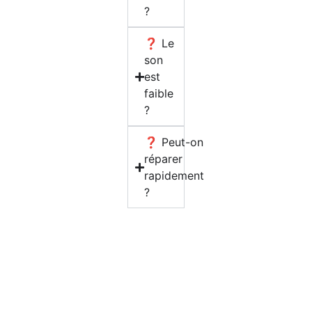
?
❓ Le
son
est
faible
?
❓ Peut-on
réparer
rapidement
?