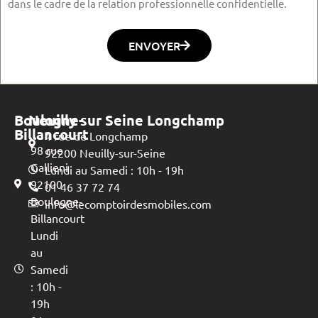
dans le cadre de la relation professionnelle confidentielle.
ENVOYER
Boulogne-
Neuilly sur Seine Longchamp
Billancourt
4 rue de Longchamp
98 rue
92200 Neuilly-sur-Seine
Gallieni
Lundi au Samedi : 10h - 19h
92100
01 46 37 72 74
Boulogne-
info@lecomptoirdesmobiles.com
Billancourt
Lundi
au
Samedi
: 10h -
19h