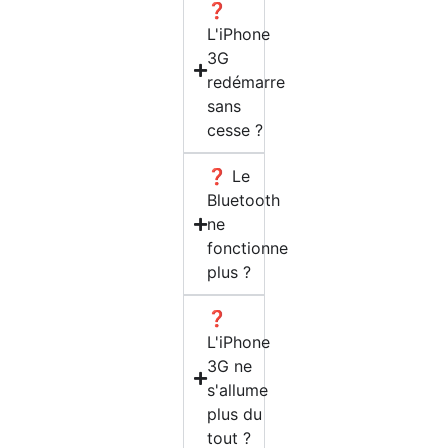
❓
L'iPhone
3G
redémarre
sans
cesse ?
❓ Le
Bluetooth
ne
fonctionne
plus ?
❓
L'iPhone
3G ne
s'allume
plus du
tout ?