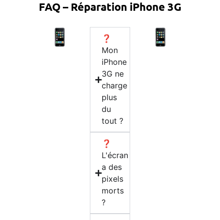
FAQ – Réparation iPhone 3G
❓
Mon
iPhone
3G ne
charge
plus
du
tout ?
❓
L'écran
a des
pixels
morts
?