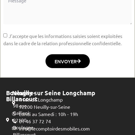
J'accepte que les informations saisies soient exploitées
dans le cadre de la relation professionnelle confidentielle.
ENVOYER
Boulogne-
Neuilly sur Seine Longchamp
Billancourt
4 rue de Longchamp
98 rue
92200 Neuilly-sur-Seine
Gallieni
Lundi au Samedi : 10h - 19h
92100
01 46 37 72 74
Boulogne-
info@lecomptoirdesmobiles.com
Billancourt