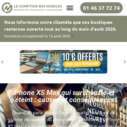
01 46 37 72 74
Nos boutiques
Nous informons notre clientèle que nos boutiques
resterons ouverte tout au long du mois d'août 2026.
×
Fermeture exceptionnel le 15 août 2026
iPhone XS Max qui surchauffe et
s’éteint : causes et conséquences !
Quand on parle aujourd’hui de smartphone haut de
gamme de qualité, on pense immédiatement à l’iPhone
XS Max. Ce bijou technologique d’Apple doit son succès