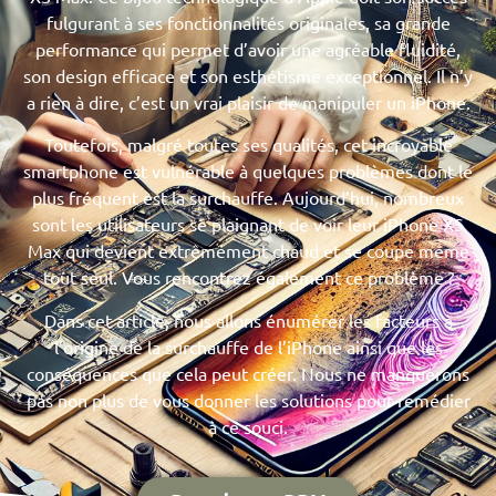
fulgurant à ses fonctionnalités originales, sa grande
performance qui permet d’avoir une agréable fluidité,
son design efficace et son esthétisme exceptionnel. Il n’y
a rien à dire, c’est un vrai plaisir de manipuler un iPhone.
Toutefois, malgré toutes ses qualités, cet incroyable
smartphone est vulnérable à quelques problèmes dont le
plus fréquent est la surchauffe. Aujourd’hui, nombreux
sont les utilisateurs se plaignant de voir leur iPhone XS
Max qui devient extrêmement chaud et se coupe même
tout seul. Vous rencontrez également ce problème ?
Dans cet article, nous allons énumérer les facteurs à
l’origine de la surchauffe de l’iPhone ainsi que les
conséquences que cela peut créer. Nous ne manquerons
pas non plus de vous donner les solutions pour remédier
à ce souci.