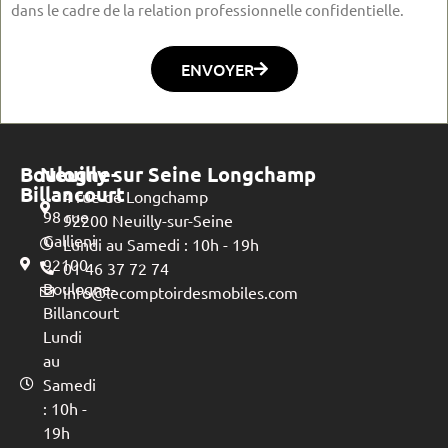
dans le cadre de la relation professionnelle confidentielle.
ENVOYER
Boulogne-
Neuilly sur Seine Longchamp
Billancourt
4 rue de Longchamp
98 rue
92200 Neuilly-sur-Seine
Gallieni
Lundi au Samedi : 10h - 19h
92100
01 46 37 72 74
Boulogne-
info@lecomptoirdesmobiles.com
Billancourt
Lundi
au
Samedi
: 10h -
19h