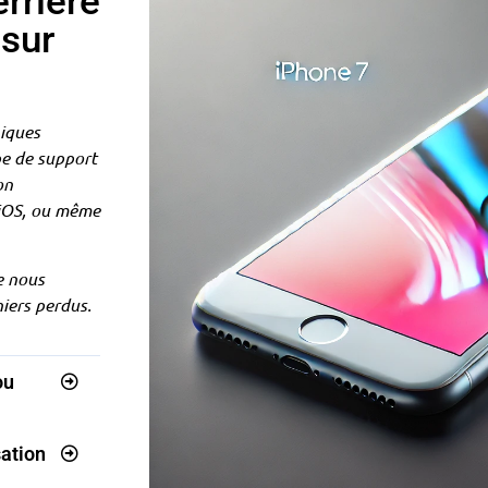
rrière
 sur
niques
pe de support
on
’iOS, ou même
e nous
hiers perdus.
ou
sation