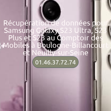
Récupération de données pour
Samsung Galaxy S23 Ultra, S23
Plus et S23 au Comptoir des
Mobiles à Boulogne-Billancourt
et Neuilly-sur-Seine
01.46.37.72.74