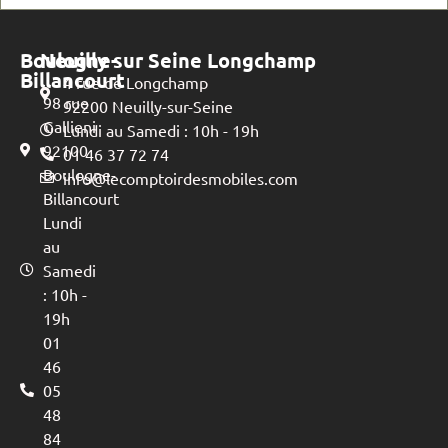
Boulogne-
Neuilly sur Seine Longchamp
Billancourt
4 rue de Longchamp
98 rue
92200 Neuilly-sur-Seine
Gallieni
Lundi au Samedi : 10h - 19h
92100
01 46 37 72 74
Boulogne-
info@lecomptoirdesmobiles.com
Billancourt
Lundi
au
Samedi
: 10h -
19h
01
46
05
48
84