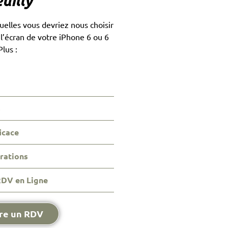
uilly
quelles vous devriez nous choisir
l’écran de votre iPhone 6 ou 6
Plus :
s
icace
arations
RDV en Ligne
re un RDV