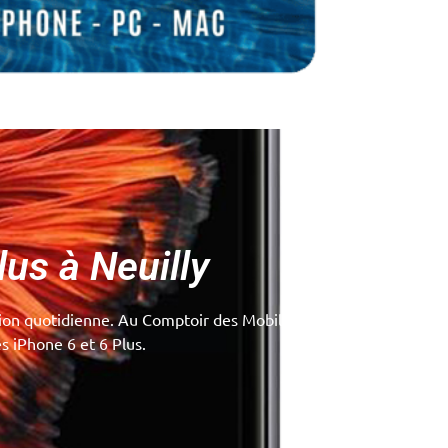
us à Neuilly
tion quotidienne. Au Comptoir des Mobiles à Neuilly, nous
s iPhone 6 et 6 Plus.