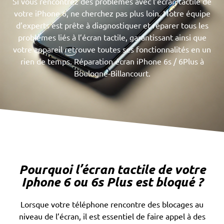
Si vous rencontrez des problèmes avec l’écran tactile de
votre iPhone 6, ne cherchez pas plus loin. Notre équipe
d’experts est prête à diagnostiquer et réparer tous les
problèmes liés à l’écran tactile, garantissant ainsi que
votre appareil retrouve toutes ses fonctionnalités en un
rien de temps. Réparation écran iPhone 6s / 6Plus à
Boulogne-Billancourt.
Pourquoi l’écran tactile de votre
Iphone 6 ou 6s Plus est bloqué ?
Lorsque votre téléphone rencontre des blocages au
niveau de l’écran, il est essentiel de faire appel à des