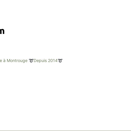
am
e à Montrouge
➰Depuis 2014➰