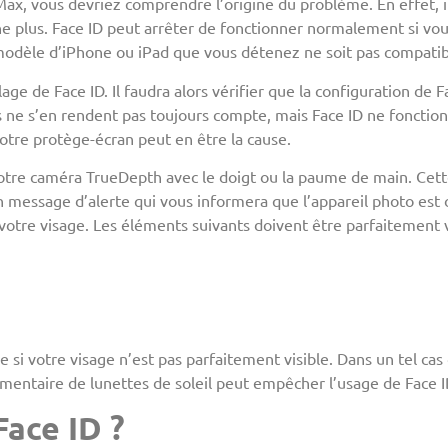
Max, vous devriez comprendre l’origine du problème. En effet, 
e plus. Face ID peut arrêter de fonctionner normalement si vou
modèle d’iPhone ou iPad que vous détenez ne soit pas compatibl
ge de Face ID. Il faudra alors vérifier que la configuration de Fa
s ne s’en rendent pas toujours compte, mais Face ID ne fonctio
votre protège-écran peut en être la cause.
 votre caméra TrueDepth avec le doigt ou la paume de main. Cet
un message d’alerte qui vous informera que l’appareil photo est 
e votre visage. Les éléments suivants doivent être parfaitement 
si votre visage n’est pas parfaitement visible. Dans un tel cas d
mentaire de lunettes de soleil peut empêcher l’usage de Face I
Face ID ?