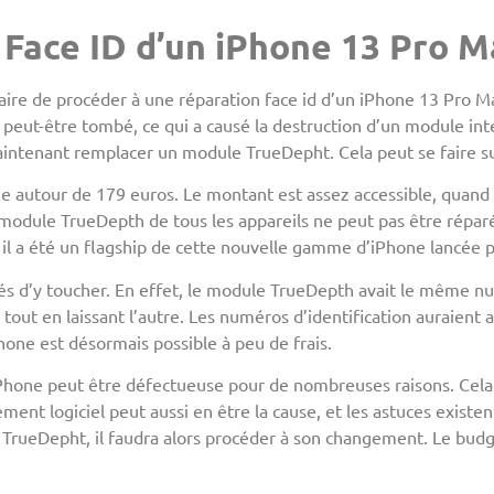
 Face ID d’un iPhone 13 Pro M
saire de procéder à une réparation face id d’un iPhone 13 Pro M
 peut-être tombé, ce qui a causé la destruction d’un module inte
 maintenant remplacer un module TrueDepht. Cela peut se faire s
e autour de 179 euros. Le montant est assez accessible, quand on
e module TrueDepth de tous les appareils ne peut pas être répar
il a été un flagship de cette nouvelle gamme d’iPhone lancée p
éés d’y toucher. En effet, le module TrueDepth avait le même n
un tout en laissant l’autre. Les numéros d’identification auraien
phone est désormais possible à peu de frais.
e iPhone peut être défectueuse pour de nombreuses raisons. Cela
ent logiciel peut aussi en être la cause, et les astuces existent
ueDepht, il faudra alors procéder à son changement. Le budget