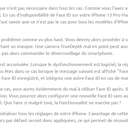
que n’est pas nécessaire dans tous les cas. Comme vous l’avez 
. En cas d’indisponibilité de Face ID sur votre iPhone 13 Pro Ma
l faut savoir que ce n’est pas le cas pour tous les modèles d’iPh
u problème comme vu plus haut. Vous devrez alors procéder à un
ortant un masque. Une camera TrueDepth mal en point peut aussi
nt pas alors commander le déverrouillage du smartphone.
’y est accumulée. Lorsque le dysfonctionnement est logiciel, la r
us êtes dans ce cas lorsque le message suivant est affiché ‘’Face
re Face ID enregistré, et intégrez une autre Face ID en cas de 
ce cas, vous aurez évidemment du mal à utiliser Face ID après. Il
sion. Vous pourrez alors configurer une nouvelle Face ID sans au
l. Que faire si malgré tout, la fonctionnalité ne marche pas ?
nitialiser tous les réglages de votre iPhone. L’avantage de cett
eurs par défaut seront donc appliquées, ce qui permet de résoudr