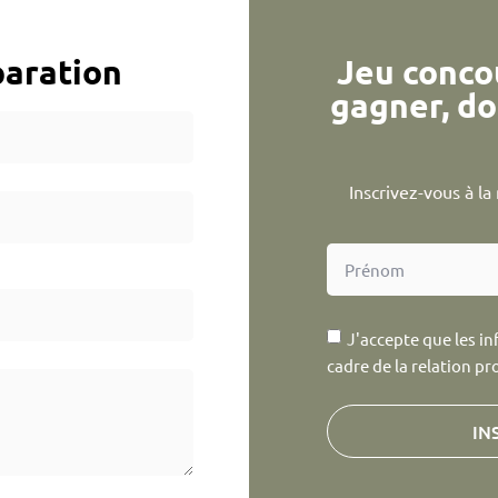
aration
Jeu conco
gagner, do
Inscrivez-vous à l
J'accepte que les in
cadre de la relation pr
IN