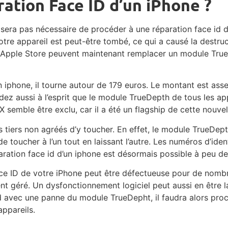
ation Face ID d’un iPhone ?
 sera pas nécessaire de procéder à une réparation face id d
otre appareil est peut-être tombé, ce qui a causé la destruc
les Apple Store peuvent maintenant remplacer un module True
 iphone, il tourne autour de 179 euros. Le montant est assez 
ez aussi à l’esprit que le module TrueDepth de tous les ap
 semble être exclu, car il a été un flagship de cette nouv
rs tiers non agréés d’y toucher. En effet, le module TrueDe
 de toucher à l’un tout en laissant l’autre. Les numéros d’ide
aration face id d’un iphone est désormais possible à peu de 
Face ID de votre iPhone peut être défectueuse pour de nombr
ent géré. Un dysfonctionnement logiciel peut aussi en être l
nd avec une panne du module TrueDepht, il faudra alors pr
appareils.