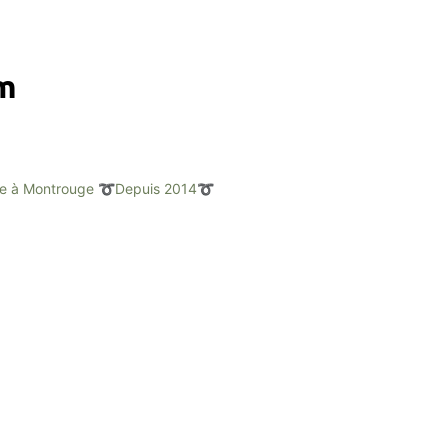
am
e à Montrouge
➰Depuis 2014➰