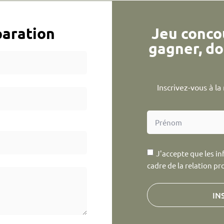
aration
Jeu conco
gagner, do
Inscrivez-vous à l
J'accepte que les in
cadre de la relation pr
IN