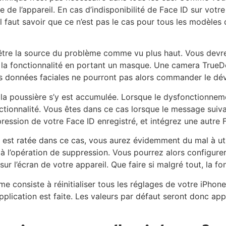
de l’appareil. En cas d’indisponibilité de Face ID sur votr
Il faut savoir que ce n’est pas le cas pour tous les modèles
être la source du problème comme vu plus haut. Vous devrez
 la fonctionnalité en portant un masque. Une camera TrueDe
Vos données faciales ne pourront pas alors commander le dé
si la poussière s’y est accumulée. Lorsque le dysfonctionneme
nctionnalité. Vous êtes dans ce cas lorsque le message suivan
ppression de votre Face ID enregistré, et intégrez une autr
 est ratée dans ce cas, vous aurez évidemment du mal à util
 à l’opération de suppression. Vous pourrez alors configurer
sur l’écran de votre appareil. Que faire si malgré tout, la f
e consiste à réinitialiser tous les réglages de votre iPhone
pplication est faite. Les valeurs par défaut seront donc ap