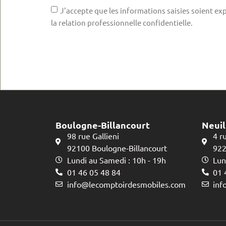
J'accepte que les informations saisies soient exp
la relation professionnelle confidentielle.
Boulogne-Billancourt
Neuil
98 rue Gallieni
4 r
92100 Boulogne-Billancourt
922
Lundi au Samedi : 10h - 19h
Lun
01 46 05 48 84
01 
info@lecomptoirdesmobiles.com
inf