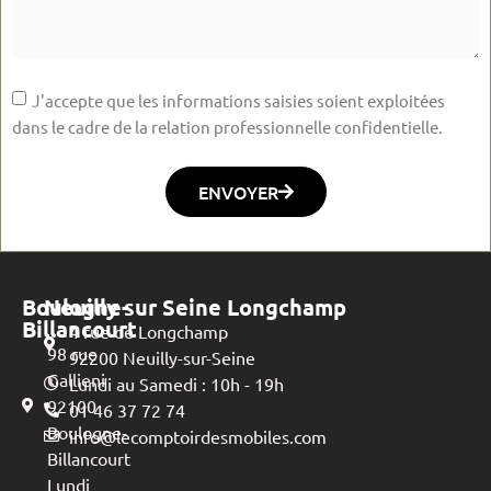
J'accepte que les informations saisies soient exploitées
dans le cadre de la relation professionnelle confidentielle.
ENVOYER
Boulogne-
Neuilly sur Seine Longchamp
Billancourt
4 rue de Longchamp
98 rue
92200 Neuilly-sur-Seine
Gallieni
Lundi au Samedi : 10h - 19h
92100
01 46 37 72 74
Boulogne-
info@lecomptoirdesmobiles.com
Billancourt
Lundi