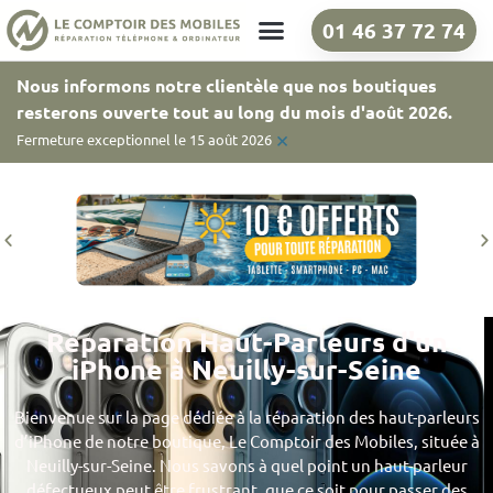
01 46 37 72 74
Nos boutiques
Nous informons notre clientèle que nos boutiques
resterons ouverte tout au long du mois d'août 2026.
×
Fermeture exceptionnel le 15 août 2026
Réparation Haut-Parleurs d'un
iPhone à Neuilly-sur-Seine
Bienvenue sur la page dédiée à la réparation des haut-parleurs
d’iPhone de notre boutique, Le Comptoir des Mobiles, située à
Neuilly-sur-Seine. Nous savons à quel point un haut-parleur
défectueux peut être frustrant, que ce soit pour passer des