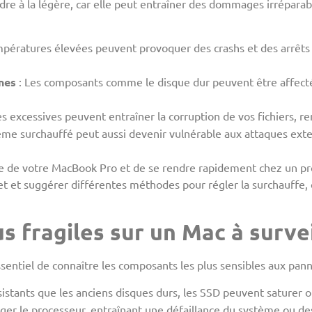
re à la légère, car elle peut entraîner des dommages irréparab
mpératures élevées peuvent provoquer des crashs et des arrêts 
nes
: Les composants comme le disque dur peuvent être affec
 excessives peuvent entraîner la corruption de vos fichiers, re
ème surchauffé peut aussi devenir vulnérable aux attaques exter
ture de votre MacBook Pro et de se rendre rapidement chez un p
t et suggérer différentes méthodes pour régler la surchauffe, 
s fragiles sur un Mac à survei
ntiel de connaître les composants les plus sensibles aux pannes
ésistants que les anciens disques durs, les SSD peuvent saturer 
er le processeur, entraînant une défaillance du système ou de