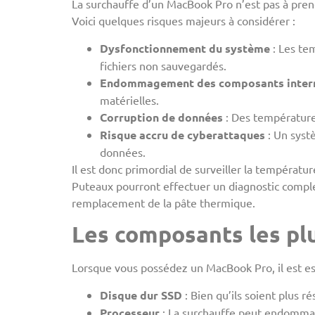
La surchauffe d’un MacBook Pro n’est pas à prend
Voici quelques risques majeurs à considérer :
Dysfonctionnement du système
: Les te
fichiers non sauvegardés.
Endommagement des composants inter
matérielles.
Corruption de données
: Des températures
Risque accru de cyberattaques
: Un syst
données.
Il est donc primordial de surveiller la tempéra
Puteaux pourront effectuer un diagnostic comple
remplacement de la pâte thermique.
Les composants les plu
Lorsque vous possédez un MacBook Pro, il est esse
Disque dur SSD
: Bien qu’ils soient plus r
Processeur
: La surchauffe peut endommag