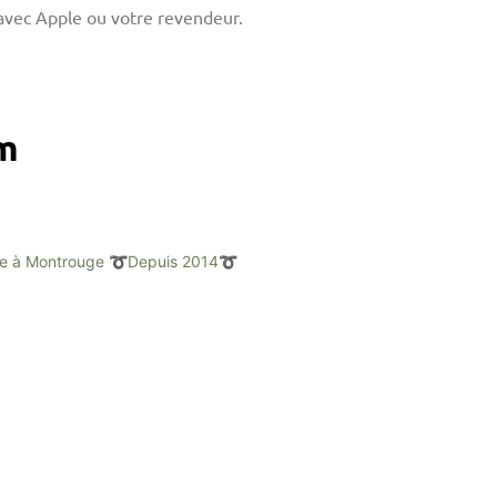
avec Apple ou votre revendeur.
am
e à Montrouge
➰Depuis 2014➰