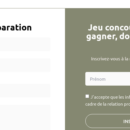
aration
Jeu conco
gagner, do
Inscrivez-vous à l
J'accepte que les in
cadre de la relation pr
IN