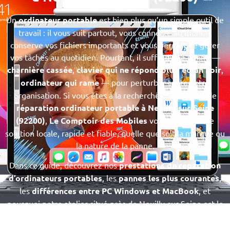
Un
ordinateur portable
est bien plus qu’un simple outil de
travail : il vous suit partout, vous connecte au monde,
conserve vos fichiers importants et vous permet de gérer
vos tâches au quotidien. Pourtant, il suffit d’une panne —
charnière cassée
,
clavier qui ne répond plus
,
écran noir
,
ordinateur qui rame
— pour perturber toute votre
organisation. Si vous êtes à la recherche d’un service de
réparation ordinateur portable à Neuilly-sur-Seine
(92200)
,
Le Comptoir des Mobiles
vous propose une
solution locale, rapide et fiable, quelle que soit la marque ou
la nature de la panne.
Dans ce guide, découvrez nos
prestations de réparation
d’ordinateurs portables
, les
pannes les plus courantes
,
les
différences entre PC Windows et MacBook
, et
pourquoi notre atelier situé près de Neuilly-sur-Seine est le
meilleur choix pour redonner vie à votre appareil.