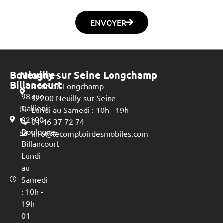
ENVOYER
Boulogne-
Neuilly sur Seine Longchamp
Billancourt
4 rue de Longchamp
98 rue
92200 Neuilly-sur-Seine
Gallieni
Lundi au Samedi : 10h - 19h
92100
01 46 37 72 74
Boulogne-
info@lecomptoirdesmobiles.com
Billancourt
Lundi
au
Samedi
: 10h -
19h
01