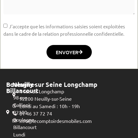
J'accepte que les informations saisies soient exploitées
dans le cadre de la relation professionnelle confidentielle.
ENVOYER
Boulogne-
Neuilly sur Seine Longchamp
Billancourt
4 rue de Longchamp
98 rue
92200 Neuilly-sur-Seine
Gallieni
Lundi au Samedi : 10h - 19h
92100
01 46 37 72 74
Boulogne-
info@lecomptoirdesmobiles.com
Billancourt
Lundi