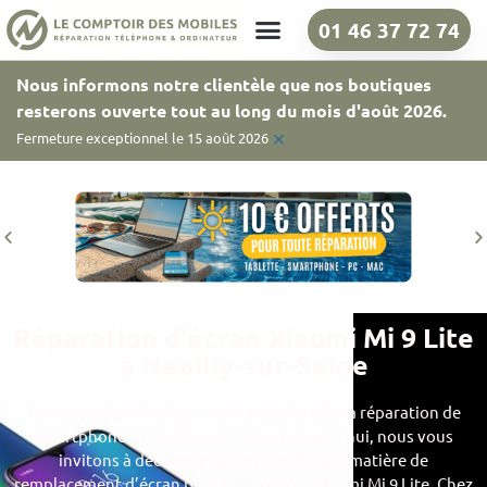
01 46 37 72 74
Nos boutiques
Nous informons notre clientèle que nos boutiques
resterons ouverte tout au long du mois d'août 2026.
×
Fermeture exceptionnel le 15 août 2026
Réparation d'écran Xiaomi Mi 9 Lite
à Neuilly-sur-Seine
Comptoir des Mobiles, votre spécialiste de la réparation de
smartphones à Neuilly-sur-Seine. Aujourd’hui, nous vous
invitons à découvrir notre expertise en matière de
remplacement d’écran pour les modèles Xiaomi Mi 9 Lite. Chez