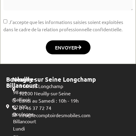
J'accepte que les informations saisies soient exploitées
dans le cadre de la relation professionnelle confidentielle.
ENVOYER
Boulogne-
Neuilly sur Seine Longchamp
Billancourt
4 rue de Longchamp
98 rue
92200 Neuilly-sur-Seine
Gallieni
Lundi au Samedi : 10h - 19h
92100
01 46 37 72 74
Boulogne-
info@lecomptoirdesmobiles.com
Billancourt
Lundi
au