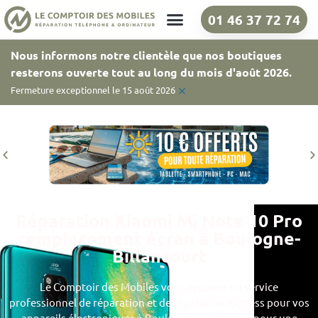
01 46 37 72 74
Nos boutiques
Nous informons notre clientèle que nos boutiques
resterons ouverte tout au long du mois d'août 2026.
×
Fermeture exceptionnel le 15 août 2026
Réparation Xiaomi Mi Note 10 Pro
remplacement écran à Boulogne-
Billancourt
Le Comptoir des Mobiles vous propose un service
professionnel de réparation et de réparation express pour vos
appareils électroniques à Boulogne. Que ce soit pour une