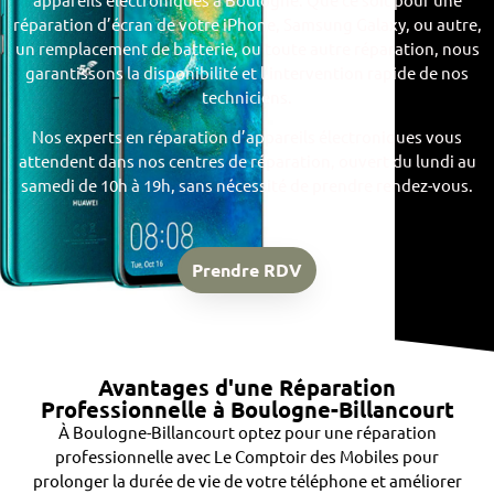
réparation d’écran de votre iPhone, Samsung Galaxy, ou autre,
un remplacement de batterie, ou toute autre réparation, nous
garantissons la disponibilité et l’intervention rapide de nos
techniciens.
Nos experts en réparation d’appareils électroniques vous
attendent dans nos centres de réparation, ouvert du lundi au
samedi de 10h à 19h, sans nécessité de prendre rendez-vous.
Prendre RDV
Avantages d'une Réparation
Professionnelle à Boulogne-Billancourt​
À Boulogne-Billancourt optez pour une réparation
professionnelle avec Le Comptoir des Mobiles pour
prolonger la durée de vie de votre téléphone et améliorer