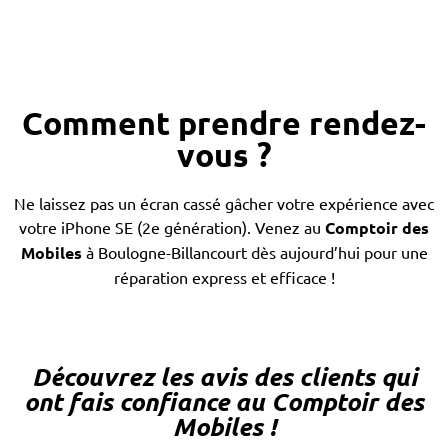
Comment prendre rendez-
RÉPARATION
RÉPARATION
RÉPARATION
RÉPARATION
REMPLACEME
vous ?
DES
DES
DU
DE
DE LA
Ne laissez pas un écran cassé gâcher votre expérience avec
BOUTONS
L'APPAREIL
HAUT-
BATTERIE
PORT
votre iPhone SE (2e génération). Venez au
Comptoir des
Mobiles
à Boulogne-Billancourt dès aujourd’hui pour une
PARLEURS
PHOTO
DE
réparation express et efficace !
CHARGE
Découvrez les avis des clients qui
ont fais confiance au Comptoir des
Mobiles !