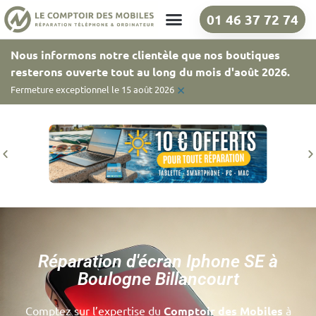
01 46 37 72 74
Nos boutiques
Nous informons notre clientèle que nos boutiques
resterons ouverte tout au long du mois d'août 2026.
×
Fermeture exceptionnel le 15 août 2026
Réparation d'écran Iphone SE à
Boulogne Billancourt
Comptez sur l’expertise du
Comptoir des Mobiles
à