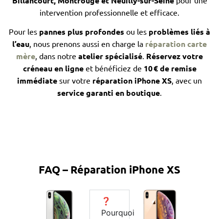
Billancourt, Montrouge et Neuilly-sur-Seine
pour une
intervention professionnelle et efficace.
Pour les
pannes plus profondes
ou les
problèmes liés à
l’eau
, nous prenons aussi en charge la
réparation carte
mère
, dans notre
atelier spécialisé
.
Réservez votre
créneau en ligne
et bénéficiez de
10 € de remise
immédiate
sur votre
réparation iPhone XS
, avec un
service garanti en boutique
.
FAQ – Réparation iPhone XS
❓
Pourquoi