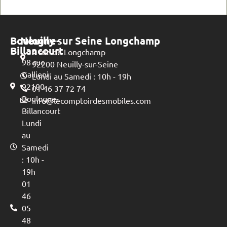
Boulogne-
Neuilly sur Seine Longchamp
Billancourt
4 rue de Longchamp
98 rue
92200 Neuilly-sur-Seine
Gallieni
Lundi au Samedi : 10h - 19h
92100
01 46 37 72 74
Boulogne-
info@lecomptoirdesmobiles.com
Billancourt
Lundi
au
Samedi
: 10h -
19h
01
46
05
48