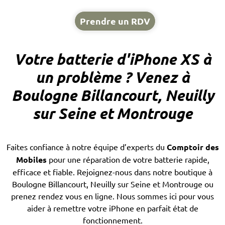
d'éviter des
ici
coupures de
Prendre un RDV
courant
imprévues
et
Votre batterie d'iPhone XS à
d'améliorer
l'expérience
un problème ? Venez à
utilisateur.
Boulogne Billancourt, Neuilly
sur Seine et Montrouge
Faites confiance à notre équipe d’experts du
Comptoir des
Mobiles
pour une réparation de votre batterie rapide,
efficace et fiable. Rejoignez-nous dans notre boutique à
Boulogne Billancourt, Neuilly sur Seine et Montrouge ou
prenez rendez vous en ligne. Nous sommes ici pour vous
aider à remettre votre iPhone en parfait état de
fonctionnement.