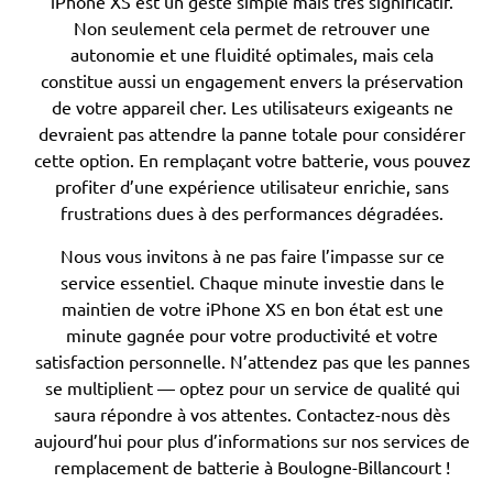
iPhone XS est un geste simple mais très significatif.
SI ELLE
REMPLACER
D'IPHONE
POUR
LA
Non seulement cela permet de retrouver une
GARANTIE
VOS
A
UNE
XS ?
autonomie et une fluidité optimales, mais cela
RÉPARATIONS
MOINS
BATTERIE
DE MON
constitue aussi un engagement envers la préservation
DE 80%
IPHONE ?
?
?
de votre appareil cher. Les utilisateurs exigeants ne
Le coût peut
DE
devraient pas attendre la panne totale pour considérer
varier en
CAPACITÉ
cette option. En remplaçant votre batterie, vous pouvez
fonction de
Absolument,
La plupart des
Un
?
profiter d’une expérience utilisateur enrichie, sans
certains
remplacements
remplacement
nous
frustrations dues à des performances dégradées.
facteurs, mais,
n’utilisons que
de batterie se
effectué par un
en général, nous
font en moins
des pièces
professionnel
Oui, il est
Nous vous invitons à ne pas faire l’impasse sur ce
proposons des
certifiées par
de 30 minutes
avec des pièces
recommandé
service essentiel. Chaque minute investie dans le
tarifs
Apple pour
dans notre
certifiées ne
de
maintien de votre iPhone XS en bon état est une
compétitifs qui
boutique, sans
garantir la
devrait pas
remplacer
incluent la
minute gagnée pour votre productivité et votre
performance
besoin de
annuler la
votre
garantie sur la
satisfaction personnelle. N’attendez pas que les pannes
et la sécurité
rendez-vous.
garantie de
batterie
nouvelle
se multiplient — optez pour un service de qualité qui
de votre
l'appareil.
lorsque sa
batterie.
iPhone XS.
saura répondre à vos attentes. Contactez-nous dès
capacité est
aujourd’hui pour plus d’informations sur nos services de
inférieure à
Cliquer ici
remplacement de batterie à Boulogne-Billancourt !
80%, afin
Cliquer