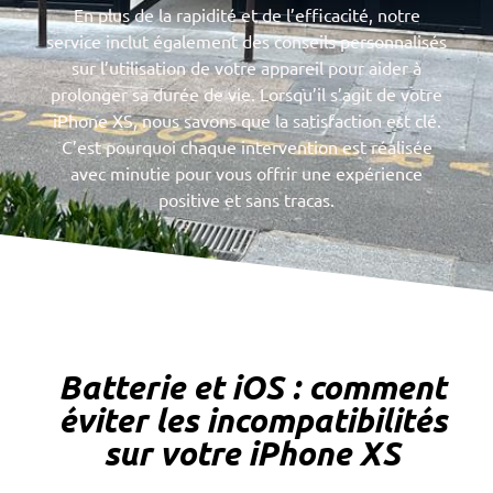
En plus de la rapidité et de l’efficacité, notre
service inclut également des conseils personnalisés
sur l’utilisation de votre appareil pour aider à
prolonger sa durée de vie. Lorsqu’il s’agit de votre
iPhone XS, nous savons que la satisfaction est clé.
C’est pourquoi chaque intervention est réalisée
avec minutie pour vous offrir une expérience
positive et sans tracas.
Batterie et iOS : comment
éviter les incompatibilités
sur votre iPhone XS