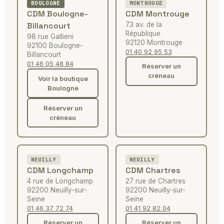
MONTROUGE
BOULOGNE
CDM Montrouge
CDM Boulogne-
73 av. de la
Billancourt
République
98 rue Gallieni
92120 Montrouge
92100 Boulogne-
01 40 92 95 53
Billancourt
01 46 05 48 84
Réserver un
créneau
Voir la boutique
Boulogne
Réserver un
créneau
NEUILLY
NEUILLY
CDM Longchamp
CDM Chartres
4 rue de Longchamp
27 rue de Chartres
92200 Neuilly-sur-
92200 Neuilly-sur-
Seine
Seine
01 46 37 72 74
01 41 92 82 04
Réserver un
Réserver un