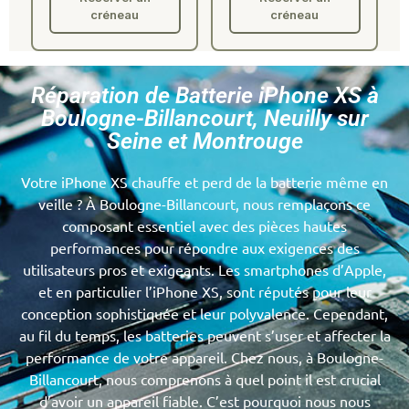
créneau
créneau
Réparation de Batterie iPhone XS à
Boulogne-Billancourt, Neuilly sur
Seine et Montrouge
Votre iPhone XS chauffe et perd de la batterie même en
veille ? À Boulogne-Billancourt, nous remplaçons ce
composant essentiel avec des pièces hautes
performances pour répondre aux exigences des
utilisateurs pros et exigeants. Les smartphones d’Apple,
et en particulier l’iPhone XS, sont réputés pour leur
conception sophistiquée et leur polyvalence. Cependant,
au fil du temps, les batteries peuvent s’user et affecter la
performance de votre appareil. Chez nous, à Boulogne-
Billancourt, nous comprenons à quel point il est crucial
d’avoir un appareil fiable. C’est pourquoi nous nous