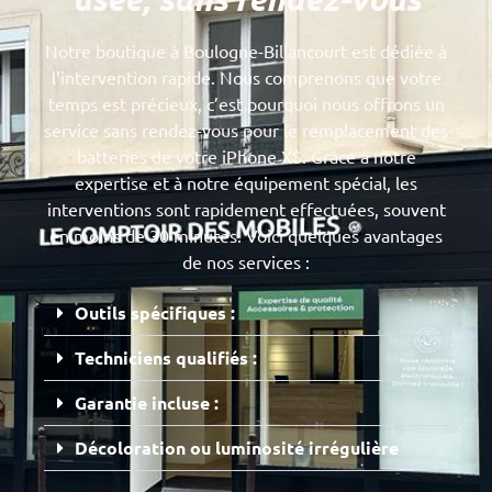
Notre boutique à Boulogne-Billancourt est dédiée à
l’intervention rapide. Nous comprenons que votre
temps est précieux, c’est pourquoi nous offrons un
service sans rendez-vous pour le remplacement des
batteries de votre iPhone XS. Grâce à notre
expertise et à notre équipement spécial, les
interventions sont rapidement effectuées, souvent
en moins de 30 minutes. Voici quelques avantages
de nos services :
Outils spécifiques :
Techniciens qualifiés :
Garantie incluse :
Décoloration ou luminosité irrégulière