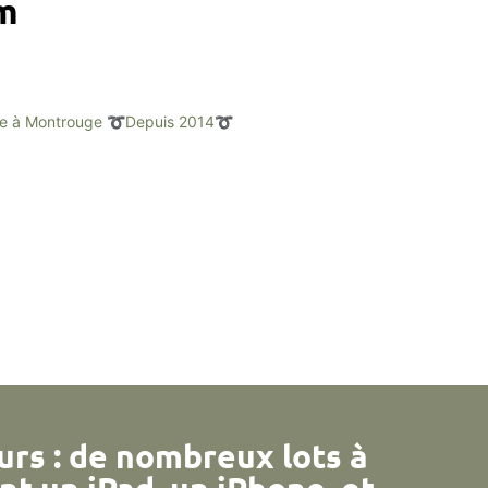
am
e à Montrouge
➰Depuis 2014➰
urs : de nombreux lots à