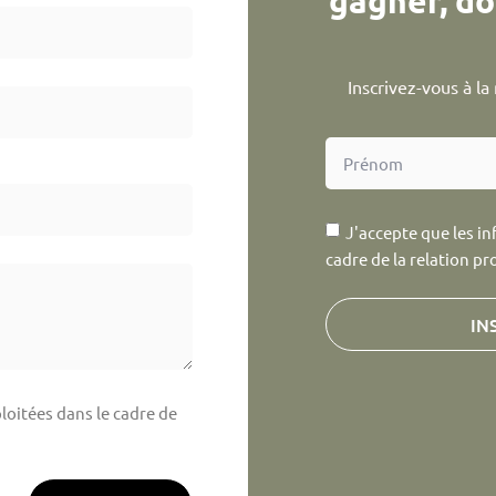
gagner, do
Inscrivez-vous à l
J'accepte que les in
cadre de la relation pr
IN
loitées dans le cadre de