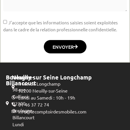
J'accepte que les informations saisies soient exploitées
dans le cadre de la relation professionnelle confidentielle.
ENVOYER
Boulogne-
Neuilly sur Seine Longchamp
Billancourt
4 rue de Longchamp
98 rue
92200 Neuilly-sur-Seine
Gallieni
Lundi au Samedi : 10h - 19h
92100
01 46 37 72 74
Boulogne-
info@lecomptoirdesmobiles.com
Billancourt
Lundi